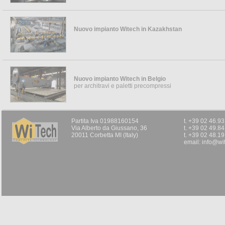
Nuovo impianto Witech in Kazakhstan
Paletti da Vigna e Architravi
Pannelli Leg
...
Witech LWP
Inserto speciale pe
Nuovo impianto Witech in Belgio
argilla.
per architravi e paletti precompressi
Questi pannelli di a
divisorio negli edific
Partita Iva 01988160154
t. +39 02 46.9
Via Alberto da Giussano, 36
t. +39 02 49.8
20011 Corbetta MI (Italy)
t. +39 02 48.1
email:
info@wit